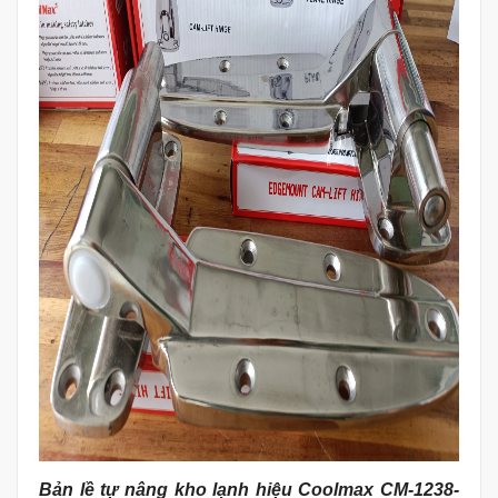
Bản lề tự nâng kho lạnh hiệu Coolmax CM-1238-