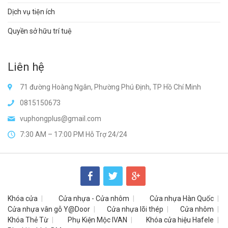
Dịch vụ tiện ích
Quyền sở hữu trí tuệ
Liên hệ
71 đường Hoàng Ngân, Phường Phú Định, TP Hồ Chí Minh
0815150673
vuphongplus@gmail.com
7:30 AM – 17:00 PM Hỗ Trợ 24/24
Khóa cửa
Cửa nhựa - Cửa nhôm
Cửa nhựa Hàn Quốc
Cửa nhựa vân gỗ Y@Door
Cửa nhựa lõi thép
Cửa nhôm
Khóa Thẻ Từ
Phụ Kiện Mộc IVAN
Khóa cửa hiệu Hafele