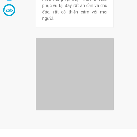
tốt vì Vũ Phong
phục vụ tại đây rất ân cần và chu
triển m
ình giảm giá từ
đáo, rất có thiện cảm với mọi
chắc điề
 các sản phẩm.
người.
ũng rất tốt, có
ách hàng.