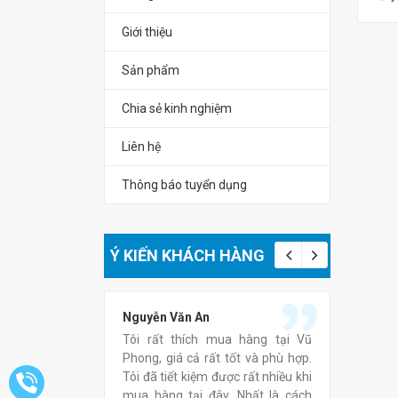
Giới thiệu
Sản phẩm
Chia sẻ kinh nghiệm
Liên hệ
Thông báo tuyển dụng
Ý KIẾN KHÁCH HÀNG
Nguyễn Văn An
Lê Thị 
 phẩm tại Vũ
Tôi rất thích mua hàng tại Vũ
Thật tu
 nhận thấy là
Phong, giá cả rất tốt và phù hợp.
Phong, 
 thân thiệt, tư
Tôi đã tiết kiệm được rất nhiều khi
phục vụ
chat của anh chị
mua hàng tại đây. Nhất là cách
tình.Chú