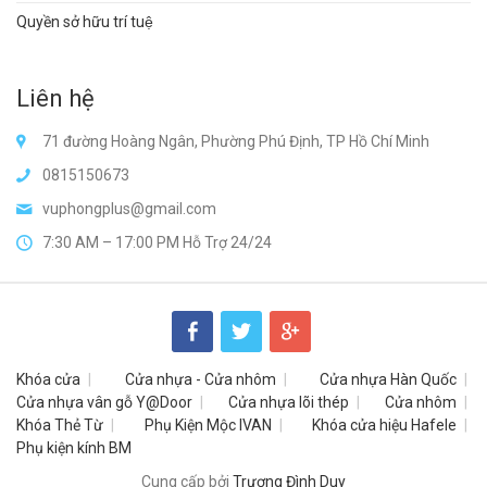
Quyền sở hữu trí tuệ
Liên hệ
71 đường Hoàng Ngân, Phường Phú Định, TP Hồ Chí Minh
0815150673
vuphongplus@gmail.com
7:30 AM – 17:00 PM Hỗ Trợ 24/24
Khóa cửa
Cửa nhựa - Cửa nhôm
Cửa nhựa Hàn Quốc
Cửa nhựa vân gỗ Y@Door
Cửa nhựa lõi thép
Cửa nhôm
Khóa Thẻ Từ
Phụ Kiện Mộc IVAN
Khóa cửa hiệu Hafele
Phụ kiện kính BM
Cung cấp bởi
Trương Đình Duy