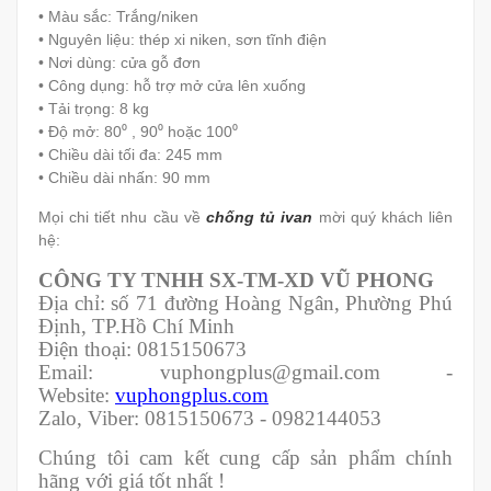
• Màu sắc: Trắng/niken
• Nguyên liệu: thép xi niken, sơn tĩnh điện
• Nơi dùng: cửa gỗ đơn
• Công dụng: hỗ trợ mở cửa lên xuống
• Tải trọng: 8 kg
• Độ mở: 80⁰ , 90⁰ hoặc 100⁰
• Chiều dài tối đa: 245 mm
• Chiều dài nhấn: 90 mm
Mọi chi tiết nhu cầu về
c
hống tủ ivan
mời quý khách liên
hệ:
CÔNG TY TNHH SX-TM-XD VŨ PHONG
Địa chỉ: số 71 đường Hoàng Ngân, Phường Phú
Định, TP.Hồ Chí Minh
Điện thoại: 0815150673
Email: vuphongplus@gmail.com -
Website:
vuphongplus.com
Zalo, Viber: 0815150673 - 0982144053
Chúng tôi cam kết cung cấp sản phẩm chính
hãng với giá tốt nhất !