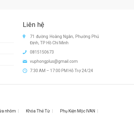
Liên hệ
71 đường Hoàng Ngân, Phường Phú
Định, TP Hồ Chí Minh
0815150673
vuphongplus@gmail.com
7:30 AM – 17:00 PM Hỗ Trợ 24/24
ửa nhôm
Khóa Thẻ Từ
Phụ Kiện Mộc IVAN