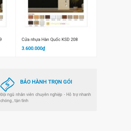
Mua hàng
M
9
Cửa nhựa Hàn Quốc KSD 208
Cửa nhựa Hàn
3.600.000₫
3.600.000₫
BẢO HÀNH TRỌN GÓI
Đội ngũ nhân viên chuyên nghiệp - Hỗ trợ nhanh
chóng , tận tình