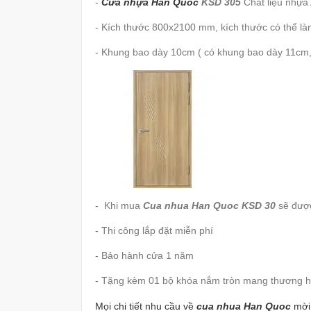
-
Cửa nhựa Hàn Quốc
KSD 305
Chất liệu nhựa
- Kích thước 800x2100 mm, kích thước có thể là
- Khung bao dày 10cm ( có khung bao dày 11cm,
- Khi mua
Cua nhua Han Quoc KSD 30
sẽ được
- Thi công lắp đặt miễn phí
- Bảo hành cửa 1 năm
- Tặng kèm 01 bộ khóa nắm tròn mang thương h
Mọi chi tiết nhu cầu về
cua nhua Han Quoc
mời