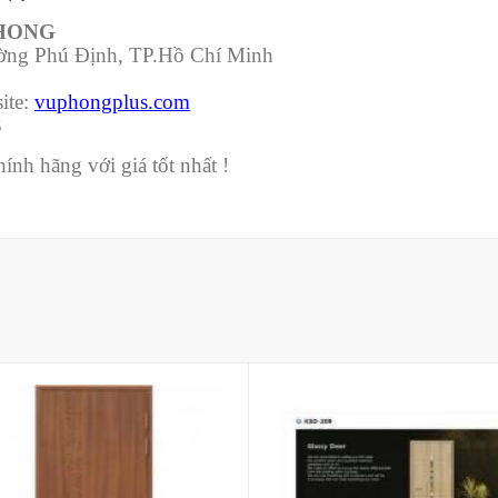
PHONG
ường Phú Định, TP.Hồ Chí Minh
ite:
vuphongplus.com
3
nh hãng với giá tốt nhất !