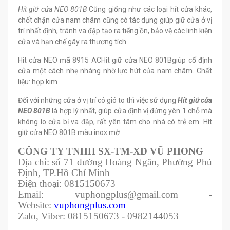
Hít giữ cửa NEO 801B
Cũng giống như các loại hít cửa khác,
chốt chặn cửa nam châm cũng có tác dụng giúp giữ cửa ở vị
trí nhất định, tránh va đập tạo ra tiếng ồn, bảo vệ các linh kiện
cửa và hạn chế gây ra thương tích.
Hít cửa NEO mã 8915 ACHít giữ cửa NEO 801Bgiúp cố định
cửa một cách nhẹ nhàng nhờ lực hút của nam châm. Chất
liệu: hợp kim
Đối với những cửa ở vị trí có gió to thì việc sử dụng
Hít giữ cửa
NEO 801B
là hợp lý nhất, giúp cửa định vị đứng yên 1 chỗ mà
không lo cửa bị va đập, rất yên tâm cho nhà có trẻ em. Hít
giữ cửa NEO 801B màu inox mờ
CÔNG TY TNHH SX-TM-XD VŨ PHONG
Địa chỉ: số 71 đường Hoàng Ngân, Phường Phú
Định, TP.Hồ Chí Minh
Điện thoại: 0815150673
Email: vuphongplus@gmail.com -
Website:
vuphongplus.com
Zalo, Viber: 0815150673 - 0982144053