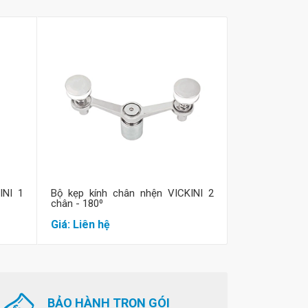
Mua hàng
M
INI 1
Bộ kẹp kính chân nhện VICKINI 2
Bộ kẹp kính 
chân - 180⁰
chân - 90⁰
Giá: Liên hệ
Giá: Liên hệ
BẢO HÀNH TRỌN GÓI