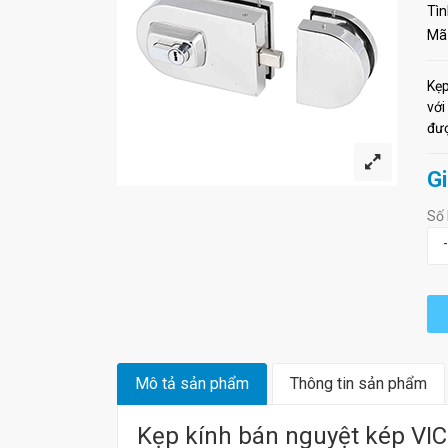
Tìn
Mã
Kẹp
với
đượ
Gi
Số 
-
Mô tả sản phẩm
Thông tin sản phẩm
Kẹp kính bán nguyệt kép VI