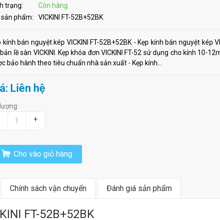
h trạng:
Còn hàng
 sản phẩm:
VICKINI FT-52B+52BK
 kính bán nguyệt kép VICKINI FT-52B+52BK - Kẹp kính bán nguyệt kép V
 bản lề sàn VICKINI. Kẹp khóa đơn VICKINI FT-52 sử dụng cho kính 10-
c bảo hành theo tiêu chuẩn nhà sản xuất - Kẹp kính...
á: Liên hệ
lượng:
+
Cho vào giỏ hàng
Chính sách vận chuyển
Đánh giá sản phẩm
CKINI FT-52B+52BK