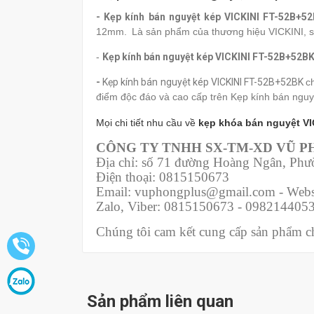
- Kẹp kính bán nguyệt kép VICKINI FT-52B+5
12mm.
Là sản phẩm của thương hiệu VICKINI, s
-
Kẹp kính bán nguyệt kép VICKINI FT-52B+52B
-
Kẹp kính bán nguyệt kép VICKINI FT-52B+52BK
c
điểm độc đáo và cao cấp trên Kẹp kính bán nguyệ
Mọi chi tiết nhu cầu về
kẹp khóa bán nguyệt VI
CÔNG TY TNHH SX-TM-XD VŨ 
Địa chỉ: số 71 đường Hoàng Ngân, Ph
Điện thoại: 0815150673
Email: vuphongplus@gmail.com - Webs
Zalo, Viber: 0815150673 - 098214405
Chúng tôi cam kết cung cấp sản phẩm chí
Sản phẩm liên quan