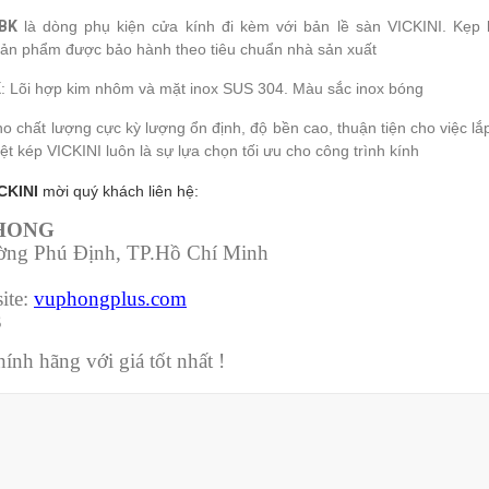
2BK
là dòng phụ kiện cửa kính đi kèm với bản lề sàn VICKINI. Kẹp
ản phẩm được bảo hành theo tiêu chuẩn nhà sản xuất
K
: Lõi hợp kim nhôm và mặt inox SUS 304. Màu sắc inox bóng
ho chất lượng cực kỳ lượng ổn định, độ bền cao, thuận tiện cho việc l
t kép VICKINI luôn là sự lựa chọn tối ưu cho công trình kính
CKINI
mời quý khách liên hệ:
PHONG
ường Phú Định, TP.Hồ Chí Minh
ite:
vuphongplus.com
3
nh hãng với giá tốt nhất !