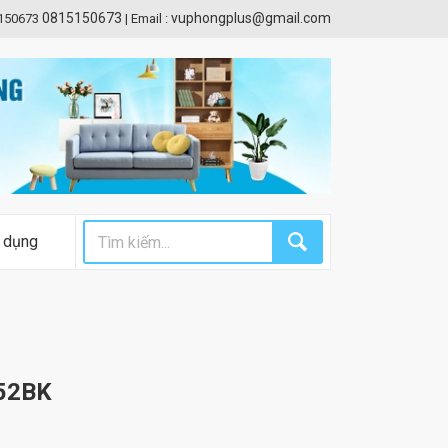
0815150673
vuphongplus@gmail.com
5150673
|
Email :
 dụng
+52BK