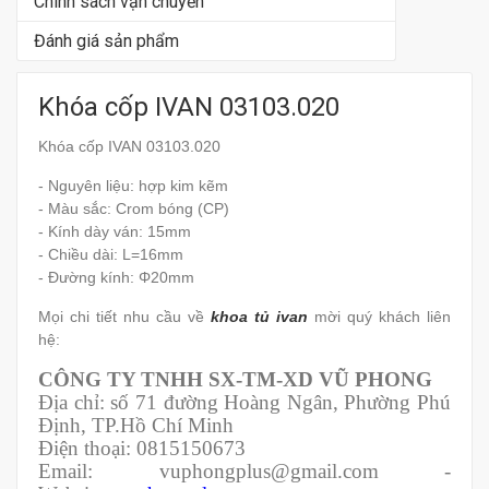
Chính sách vận chuyển
Đánh giá sản phẩm
Khóa cốp IVAN 03103.020
Khóa cốp IVAN 03103.020
- Nguyên liệu: hợp kim kẽm
- Màu sắc: Crom bóng (CP)
- Kính dày ván: 15mm
- Chiều dài: L=16mm
- Đường kính: Φ20mm
Mọi chi tiết nhu cầu về
khoa tủ ivan
mời quý khách liên
hệ:
CÔNG TY TNHH SX-TM-XD VŨ PHONG
Địa chỉ: số 71 đường Hoàng Ngân, Phường Phú
Định, TP.Hồ Chí Minh
Điện thoại: 0815150673
Email: vuphongplus@gmail.com -