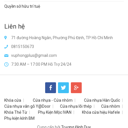
Quyền sở hữu trí tuệ
Liên hệ
71 đường Hoàng Ngân, Phường Phú Định, TP Hồ Chí Minh
0815150673
vuphongplus@gmail.com
7:30 AM – 17:00 PM Hỗ Trợ 24/24
Khóa cửa
Cửa nhựa - Cửa nhôm
Cửa nhựa Hàn Quốc
Cửa nhựa vân gỗ Y@Door
Cửa nhựa lõi thép
Cửa nhôm
Khóa Thẻ Từ
Phụ Kiện Mộc IVAN
Khóa cửa hiệu Hafele
Phụ kiện kính BM
Cung cấp bởi
Trương Đình Duy