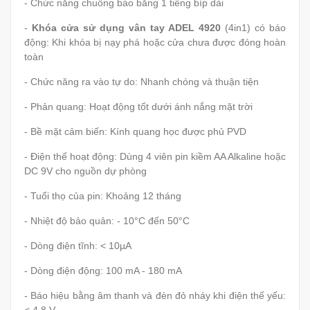
- Chức năng chuông báo bằng 1 tiếng bíp dài
-
Khóa cửa sử dụng vân tay ADEL 4920
(4in1) có báo
động: Khi khóa bị nạy phá hoặc cửa chưa được đóng hoàn
toàn
- Chức năng ra vào tự do: Nhanh chóng và thuận tiện
- Phản quang: Hoạt động tốt dưới ánh nắng mặt trời
- Bề mặt cảm biến: Kính quang học được phủ PVD
- Điện thế hoạt động: Dùng 4 viên pin kiềm AA Alkaline hoặc
DC 9V cho nguồn dự phòng
- Tuổi thọ của pin: Khoảng 12 tháng
- Nhiệt độ bảo quản: - 10°C đến 50°C
- Dòng điện tĩnh: < 10µA
- Dòng điện động: 100 mA - 180 mA
- Báo hiệu bằng âm thanh và đèn đỏ nháy khi điện thế yếu: