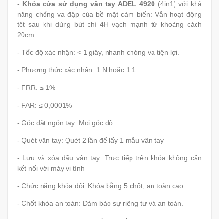
-
Khóa cửa sử dụng vân tay ADEL 4920
(4in1) với khả
năng chống va đập của bề mặt cảm biến: Vẫn hoạt động
tốt sau khi dùng bút chì 4H vạch mạnh từ khoảng cách
20cm
- Tốc độ xác nhận: < 1 giây, nhanh chóng và tiện lợi.
- Phương thức xác nhận: 1:N hoặc 1:1
- FRR: ≤ 1%
- FAR: ≤ 0,0001%
- Góc đặt ngón tay: Mọi góc độ
- Quét vân tay: Quét 2 lần để lấy 1 mẫu vân tay
- Lưu và xóa dấu vân tay: Trực tiếp trên khóa không cần
kết nối với máy vi tính
- Chức năng khóa đôi: Khóa bằng 5 chốt, an toàn cao
- Chốt khóa an toàn: Đảm bảo sự riêng tư và an toàn.