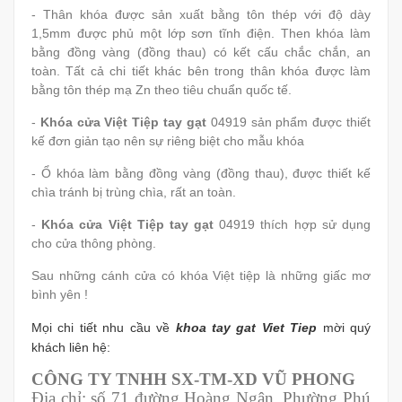
- Thân khóa được sản xuất bằng tôn thép với độ dày
1,5mm được phủ một lớp sơn tĩnh điện. Then khóa làm
bằng đồng vàng (đồng thau) có kết cấu chắc chắn, an
toàn. Tất cả chi tiết khác bên trong thân khóa được làm
bằng tôn thép mạ Zn theo tiêu chuẩn quốc tế.
-
Khóa cửa Việt Tiệp tay gạt
04919 sản phẩm được thiết
kế đơn giản tạo nên sự riêng biệt cho mẫu khóa
- Ổ khóa làm bằng đồng vàng (đồng thau), được thiết kế
chìa tránh bị trùng chìa, rất an toàn.
-
Khóa cửa Việt Tiệp tay gạt
04919 thích hợp sử dụng
cho cửa thông phòng.
Sau những cánh cửa có khóa Việt tiệp là những giấc mơ
bình yên !
Mọi chi tiết nhu cầu về
khoa tay gat Viet Tiep
mời quý
khách liên hệ:
CÔNG TY TNHH SX-TM-XD VŨ PHONG
Địa chỉ: số 71 đường Hoàng Ngân, Phường Phú