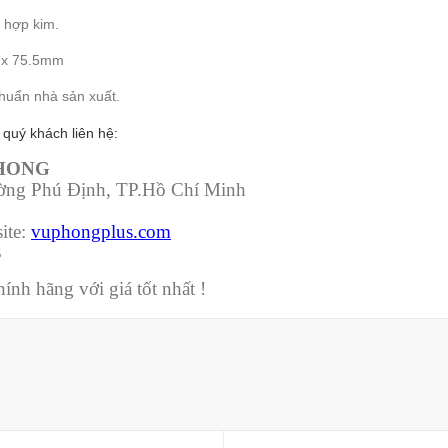
ừ hợp kim.
5 x 75.5mm
huẩn nhà sản xuất.
 quý khách liên hệ:
PHONG
ường Phú Định, TP.Hồ Chí Minh
ite:
vuphongplus.com
3
nh hãng với giá tốt nhất !