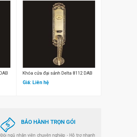
Mua hàng
M
 DAB
Khóa cửa đại sảnh Delta 8112 DAB
Khóa cửa đại 
Giá: Liên hệ
Giá: Liên hệ
BẢO HÀNH TRỌN GÓI
Đội ngũ nhân viên chuyên nghiệp - Hỗ trợ nhanh