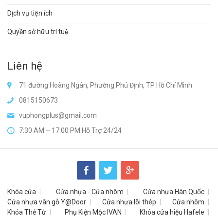
Dịch vụ tiện ích
Quyền sở hữu trí tuệ
Liên hệ
71 đường Hoàng Ngân, Phường Phú Định, TP Hồ Chí Minh
0815150673
vuphongplus@gmail.com
7:30 AM – 17:00 PM Hỗ Trợ 24/24
Khóa cửa
Cửa nhựa - Cửa nhôm
Cửa nhựa Hàn Quốc
Cửa nhựa vân gỗ Y@Door
Cửa nhựa lõi thép
Cửa nhôm
Khóa Thẻ Từ
Phụ Kiện Mộc IVAN
Khóa cửa hiệu Hafele