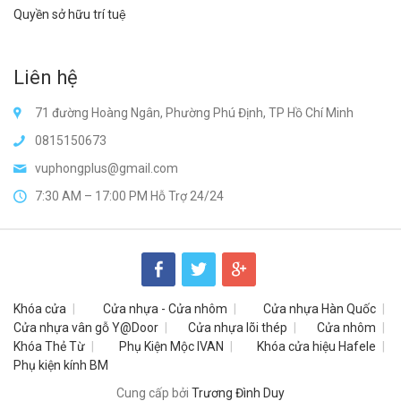
Quyền sở hữu trí tuệ
Liên hệ
71 đường Hoàng Ngân, Phường Phú Định, TP Hồ Chí Minh
0815150673
vuphongplus@gmail.com
7:30 AM – 17:00 PM Hỗ Trợ 24/24
Khóa cửa
Cửa nhựa - Cửa nhôm
Cửa nhựa Hàn Quốc
Cửa nhựa vân gỗ Y@Door
Cửa nhựa lõi thép
Cửa nhôm
Khóa Thẻ Từ
Phụ Kiện Mộc IVAN
Khóa cửa hiệu Hafele
Phụ kiện kính BM
Cung cấp bởi
Trương Đình Duy