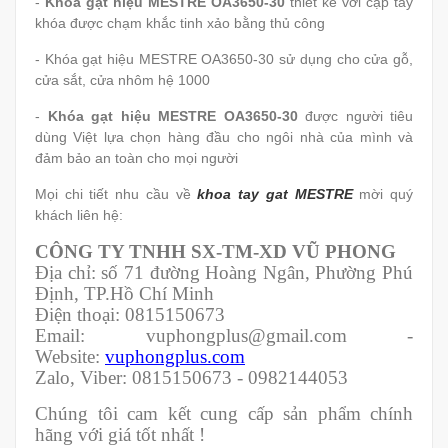
-
Khóa gạt hiệu MESTRE OA3650-30
thiết kế với cặp tay
khóa được chạm khắc tinh xảo bằng thủ công
- Khóa gạt hiệu MESTRE OA3650-30 sử dụng cho cửa gỗ,
cửa sắt, cửa nhôm hệ 1000
-
Khóa gạt hiệu MESTRE OA3650-30
được người tiêu
dùng Việt lựa chọn hàng đầu cho ngôi nhà của mình và
đảm bảo an toàn cho mọi người
Mọi chi tiết nhu cầu về
khoa tay gat MESTRE
mời quý
khách liên hệ:
CÔNG TY TNHH SX-TM-XD VŨ PHONG
Địa chỉ: số 71 đường Hoàng Ngân, Phường Phú
Định, TP.Hồ Chí Minh
Điện thoại: 0815150673
Email: vuphongplus@gmail.com -
Website:
vuphongplus.com
Zalo, Viber: 0815150673 - 0982144053
Chúng tôi cam kết cung cấp sản phẩm chính
hãng với giá tốt nhất !