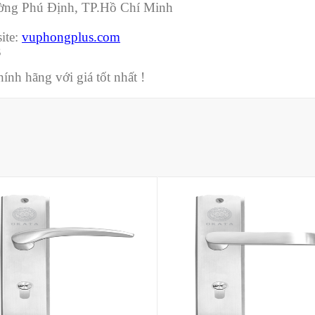
ường Phú Định, TP.Hồ Chí Minh
ite:
vuphongplus.com
3
nh hãng với giá tốt nhất !
Mua hàng
Mua hàng