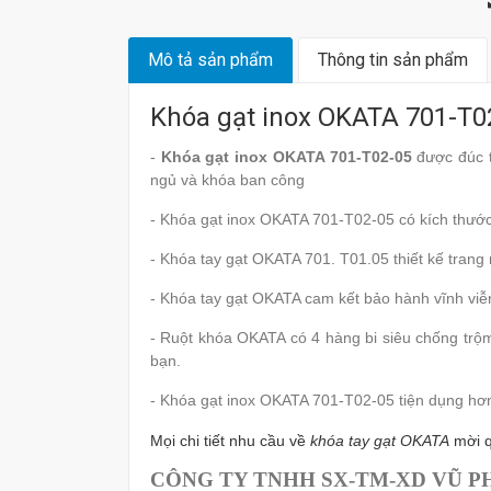
Mô tả sản phẩm
Thông tin sản phẩm
Khóa gạt inox OKATA 701-T0
-
Khóa gạt inox OKATA 701-T02-05
được đúc t
ngủ và khóa ban công
- Khóa gạt inox OKATA 701-T02-05 có kích thướ
- Khóa tay gạt OKATA 701. T01.05 thiết kế trang 
- Khóa tay gạt OKATA cam kết bảo hành vĩnh viễ
- Ruột khóa OKATA có 4 hàng bi siêu chống trộm
bạn.
- Khóa gạt inox OKATA 701-T02-05 tiện dụng hơn
Mọi chi tiết nhu cầu về
khóa tay gạt OKATA
mời q
CÔNG TY TNHH SX-TM-XD VŨ 