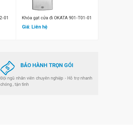
2-01
Khóa gạt cửa đi OKATA 901-T01-01
Khóa tay gạt 
01
Giá: Liên hệ
Giá: Liên hệ
BẢO HÀNH TRỌN GÓI
Đội ngũ nhân viên chuyên nghiệp - Hỗ trợ nhanh
chóng , tận tình