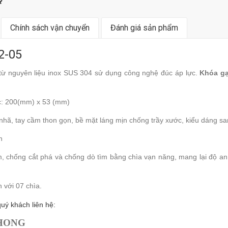
Chính sách vận chuyển
Đánh giá sản phẩm
2-05
ừ nguyên liệu inox SUS 304 sử dụng công nghệ đúc áp lực.
Khóa gạ
c: 200(mm) x 53 (mm)
nhã, tay cầm thon gọn, bề mặt láng mịn chống trầy xước, kiểu dáng sang 
n
, chống cắt phá và chống dò tìm bằng chìa vạn năng, mang lại độ an
 với 07 chìa.
uý khách liên hệ:
PHONG