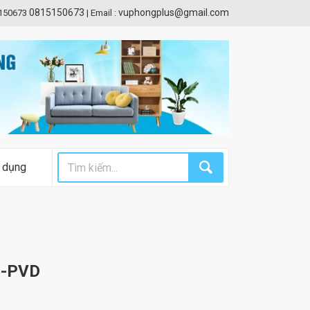
0815150673
vuphongplus@gmail.com
5150673
|
Email :
 dụng
6-PVD