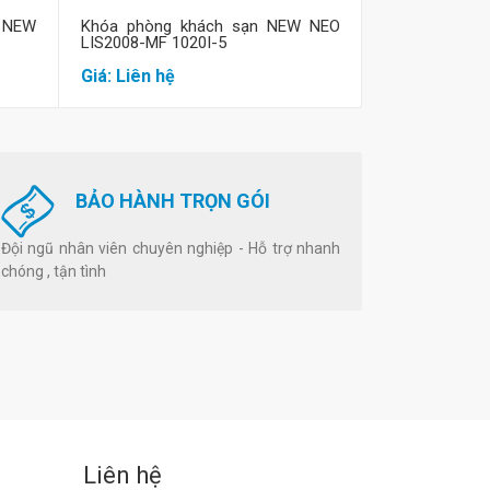
 NEW
Khóa phòng khách sạn NEW NEO
Khóa phòng 
LIS2008-MF 1020I-5
LIS2008-MF 1
Giá: Liên hệ
Giá: Liên hệ
BẢO HÀNH TRỌN GÓI
Đội ngũ nhân viên chuyên nghiệp - Hỗ trợ nhanh
chóng , tận tình
Liên hệ