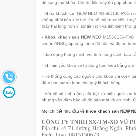
dò sóng mở khóa. Chính điều này đã góp phần tă
- Khóa khách sạn NEW NEO M156C136-PVD sử dụn
không phải tiếp xúc thẻ lên bề mặt như kiểu tru
thấy hài lòng hơn vì sự tiện ích và tiết kiệm t
-
Khóa khách sạn NEW NEO
M156C136-PVD sử
chuẩn ANSI giúp tăng thêm độ bền và độ an toàn
- Báo động thông minh với tính năng cảnh báo bằ
- Khi pin yếu khóa sẽ tự động báo hiệu bằng âm 
- Hệ thống cung cấp nguồn cho khóa chỉ với 4 pi
đảm bảo sự an toàn cho quý khách hàng.
- Với vô số tính năng nổi bật và hiệu quả cao 
nhưng vẫn đảm bảo về độ bảo mật và an ninh. Giú
Mọi chi tiết nhu cầu về
khoa khach san NEW N
CÔNG TY TNHH SX-TM-XD VŨ 
Địa chỉ: số 71 đường Hoàng Ngân, Ph
Điện thoại: 0815150673