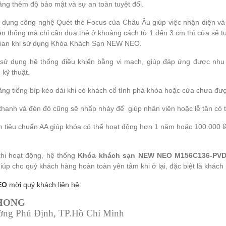
ng thêm độ bảo mật và sự an toàn tuyệt đối.
g công nghệ Quét thẻ Focus của Châu Âu giúp việc nhận diện và đ
yền thống mà chỉ cần đưa thẻ ở khoảng cách từ 1 đến 3 cm thì cửa sẽ
hời gian khi sử dụng Khóa Khách Sạn NEW NEO.
 dụng hệ thống điều khiển bằng vi mạch, giúp đáp ứng được nhu 
 kỹ thuật.
ng tiếng bíp kéo dài khi có khách cố tình phá khóa hoặc cửa chưa đượ
thanh và đèn đỏ cũng sẽ nhấp nháy để giúp nhân viên hoặc lễ tân có t
n tiêu chuẩn AA giúp khóa có thể hoạt động hơn 1 năm hoặc 100.000 l
khi hoạt động, hệ thống
Khóa khách sạn NEW NEO M156C136-PV
p cho quý khách hàng hoàn toàn yên tâm khi ở lại, đặc biệt là khách
EO
mời quý khách liên hệ:
PHONG
ường Phú Định, TP.Hồ Chí Minh