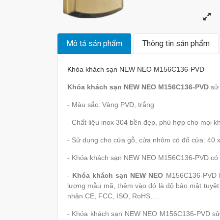
Mô tả sản phẩm
Thông tin sản phẩm
Khóa khách sạn NEW NEO M156C136-PVD
Khóa khách sạn NEW NEO M156C136-PVD
sử
- Màu sắc: Vàng PVD, trắng
- Chất liệu inox 304 bền đẹp, phù hợp cho mọi kh
- Sử dụng cho cửa gỗ, cửa nhôm có đố cửa: 40
- Khóa khách sạn NEW NEO M156C136-PVD có đ
-
Khóa khách sạn NEW NEO
M156C136-PVD lấy
lượng mẫu mã, thêm vào đó là độ bảo mật tuyệt
nhận CE, FCC, ISO, RoHS….
- Khóa khách sạn NEW NEO M156C136-PVD sử dụ