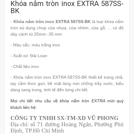
Khóa nắm tròn inox EXTRA 587SS-
BK
-
Khóa nắm tròn inox EXTRA 587SS-BK
là loại khóa nắm
tròn sử dụng chop cửa nhựa, cửa nhôm, cửa gỗ, ... có độ
dày cánh từ 25mm -35 mm
- Màu sắc: màu trắng inox
- Xuất xứ: Đài Loan
- Chất liệu inox
- Khóa nắm tròn inox EXTRA 587SS-BK thiết kế trang nhã,
tay cầm thon gọn, bề mặt láng mịn chống trầy xước, kiểu
dáng sang trọng, tinh tế đến từng chi tiết.
Mọi chi tiết nhu cầu về
khóa nắm tròn EXTRA
mời quý
khách liên hệ:
CÔNG TY TNHH SX-TM-XD VŨ PHONG
Địa chỉ: số 71 đường Hoàng Ngân, Phường Phú
Định, TP.Hồ Chí Minh