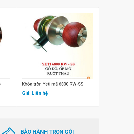
Mua hàng
M
C
Khóa tròn Yeti mã 6800 RW-SS
Khóa tròn ino
BP
Giá: Liên hệ
Giá: Liên hệ
BẢO HÀNH TRỌN GÓI