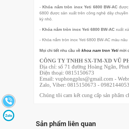
-
Khóa nắm tròn inox Yeti 6800 BW-AC
được 
6800 được sản xuất trên công nghệ dây chuyền 
kỳ nhỏ.
-
Khóa nắm tròn inox Yeti 6800 BW-AC
xuất xứ
- Khóa nắm tròn inox Yeti 6800 BW-AC màu nâu
Mọi chi tiết nhu cầu về
khoa n
am tron Yeti
mời 
CÔNG TY TNHH SX-TM-XD VŨ 
Địa chỉ: số 71 đường Hoàng Ngân, Ph
Điện thoại: 0815150673
Email: vuphongplus@gmail.com - Webs
Zalo, Viber: 0815150673 - 098214405
Chúng tôi cam kết cung cấp sản phẩm chí
Sản phẩm liên quan