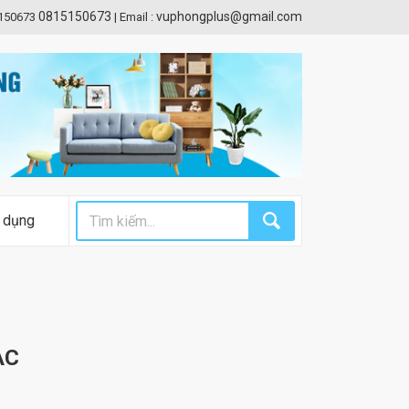
0815150673
vuphongplus@gmail.com
5150673
|
Email :
 dụng
AC