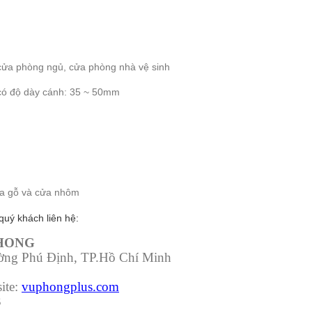
ửa phòng ngủ, cửa phòng nhà vệ sinh
có độ dày cánh: 35 ~ 50mm
cửa gỗ và cửa nhôm
quý khách liên hệ:
PHONG
ường Phú Định, TP.Hồ Chí Minh
ite:
vuphongplus.com
3