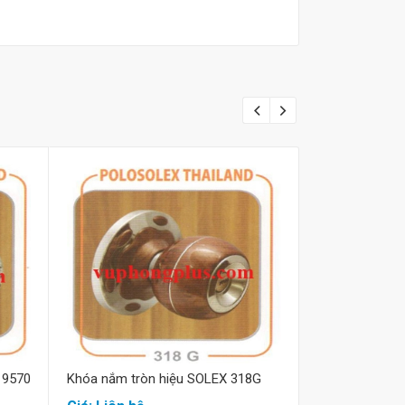
Mua hàng
M
 9570
Khóa nắm tròn hiệu SOLEX 318G
Khóa tay nắm 