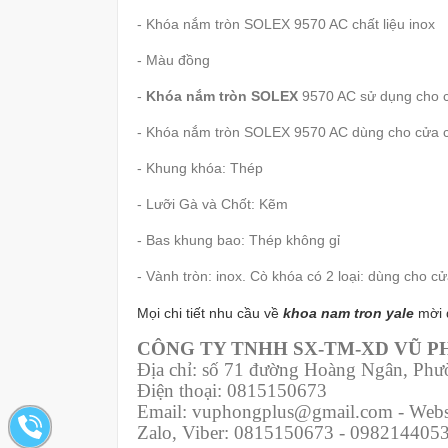
- Khóa nắm tròn SOLEX 9570 AC chất liệu inox
- Màu đồng
-
Khóa nắm tròn SOLEX
9570 AC sử dụng cho c
- Khóa nắm tròn SOLEX 9570 AC dùng cho cửa 
- Khung khóa: Thép
- Lưỡi Gà và Chốt: Kẽm
- Bas khung bao: Thép không gỉ
- Vành tròn: inox. Cò khóa có 2 loại: dùng cho 
Mọi chi tiết nhu cầu về
khoa
nam tron yale
mời 
CÔNG TY TNHH SX-TM-XD VŨ 
Địa chỉ: số 71 đường Hoàng Ngân, Ph
Điện thoại: 0815150673
Email: vuphongplus@gmail.com - Webs
Zalo, Viber: 0815150673 - 098214405