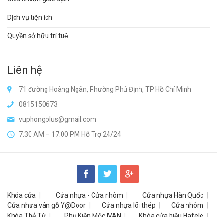
Dịch vụ tiện ích
Quyền sở hữu trí tuệ
Liên hệ
71 đường Hoàng Ngân, Phường Phú Định, TP Hồ Chí Minh
0815150673
vuphongplus@gmail.com
7:30 AM – 17:00 PM Hỗ Trợ 24/24
Khóa cửa
Cửa nhựa - Cửa nhôm
Cửa nhựa Hàn Quốc
Cửa nhựa vân gỗ Y@Door
Cửa nhựa lõi thép
Cửa nhôm
Khóa Thẻ Từ
Phụ Kiện Mộc IVAN
Khóa cửa hiệu Hafele