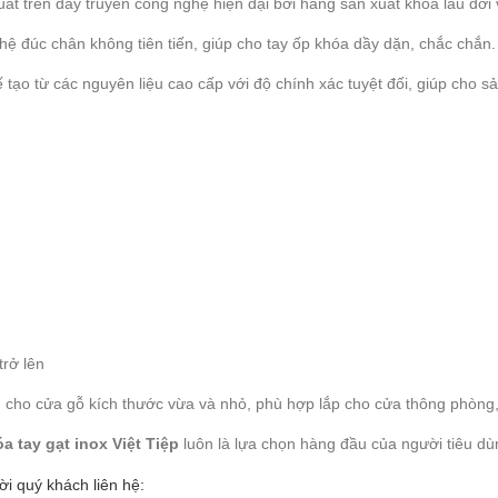
ất trên dây truyền công nghệ hiện đại bởi hãng sản xuất khóa lâu đời v
ệ đúc chân không tiên tiến, giúp cho tay ốp khóa dầy dặn, chắc chắn.
 tạo từ các nguyên liệu cao cấp với độ chính xác tuyệt đối, giúp cho s
trở lên
g cho cửa gỗ kích thước vừa và nhỏ, phù hợp lắp cho cửa thông phòn
a tay gạt inox Việt Tiệp
luôn là lựa chọn hàng đầu của người tiêu dù
ời quý khách liên hệ: