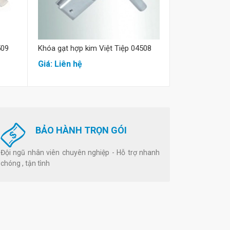
509
Khóa gạt hợp kim Việt Tiệp 04508
Khóa gạt hợp k
Giá: Liên hệ
Giá: Liên hệ
BẢO HÀNH TRỌN GÓI
Đội ngũ nhân viên chuyên nghiệp - Hỗ trợ nhanh
chóng , tận tình