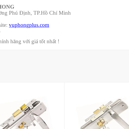
PHONG
ường Phú Định, TP.Hồ Chí Minh
ite:
vuphongplus.com
3
nh hãng với giá tốt nhất !
Mua hàng
Mua hàng