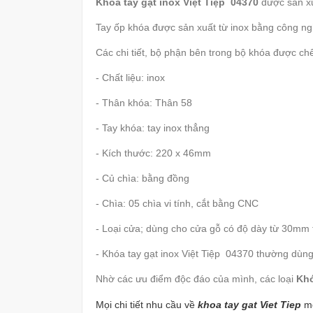
Khóa tay gạt inox Việt Tiệp 04370
được sản xu
Tay ốp khóa được sản xuất từ inox bằng công ngh
Các chi tiết, bộ phận bên trong bộ khóa được chế
- Chất liệu: inox
- Thân khóa: Thân 58
- Tay khóa: tay inox thẳng
- Kích thước: 220 x 46mm
- Củ chìa: bằng đồng
- Chìa: 05 chìa vi tính, cắt bằng CNC
- Loại cửa; dùng cho cửa gỗ có độ dày từ 30mm 
-
Khóa tay gạt inox Việt Tiệp 04370 thường dùn
Nhờ các ưu điểm độc đáo của mình, các loại
Khó
Mọi chi tiết nhu cầu về
khoa tay gat Viet Tiep
m