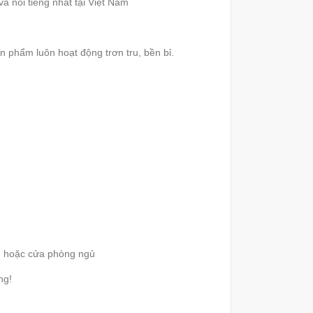
à nổi tiếng nhất tại Việt Nam
ản phẩm luôn hoạt động trơn tru, bền bỉ.
g, hoặc cửa phòng ngủ
ng!