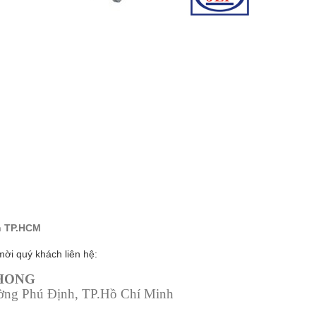
h TP.HCM
mời quý khách liên hệ:
PHONG
ường Phú Định, TP.Hồ Chí Minh