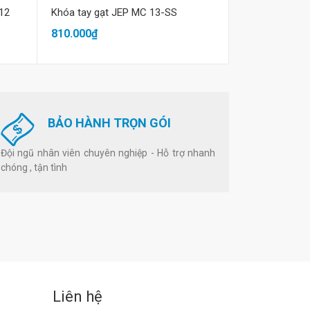
12
Khóa tay gạt JEP MC 13-SS
Khóa tay gạt 
810.000₫
1.150.000₫
BẢO HÀNH TRỌN GÓI
Đội ngũ nhân viên chuyên nghiệp - Hỗ trợ nhanh
chóng , tận tình
Liên hệ