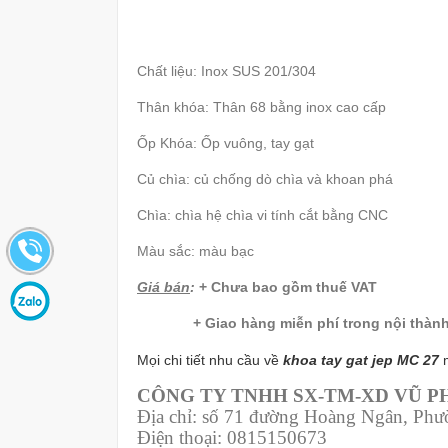
Chất liệu: Inox SUS 201/304
Thân khóa: Thân 68 bằng inox cao cấp
Ốp Khóa: Ốp vuông, tay gạt
Củ chìa: củ chống dò chìa và khoan phá
Chìa: chìa hệ chìa vi tính cắt bằng CNC
Màu sắc: màu bạc
Giá bán
:
+ Chưa bao gồm thuế VAT
+ Giao hàng miễn phí trong nội thàn
Mọi chi tiết nhu cầu về
khoa tay gat jep MC 27
CÔNG TY TNHH SX-TM-XD VŨ 
Địa chỉ: số 71 đường Hoàng Ngân, Ph
Điện thoại: 0815150673