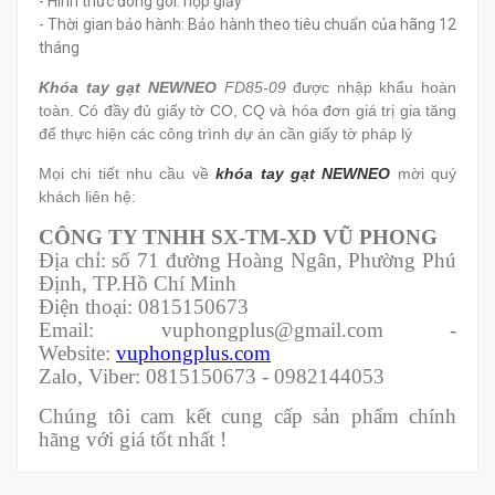
- Hình thức đóng gói: hộp giấy
- Thời gian bảo hành: Bảo hành theo tiêu chuẩn của hãng 12
tháng
Khóa tay gạt NEWNEO
FD85-09
được nhập khẩu hoàn
toàn. Có đầy đủ giấy tờ CO, CQ và hóa đơn giá trị gia tăng
để thực hiện các công trình dự án cần giấy tờ pháp lý
Mọi chi tiết nhu cầu về
khóa tay gạt NEWNEO
mời quý
khách liên hệ:
CÔNG TY TNHH SX-TM-XD VŨ PHONG
Địa chỉ: số 71 đường Hoàng Ngân, Phường Phú
Định, TP.Hồ Chí Minh
Điện thoại: 0815150673
Email: vuphongplus@gmail.com -
Website:
vuphongplus.com
Zalo, Viber: 0815150673 - 0982144053
Chúng tôi cam kết cung cấp sản phẩm chính
hãng với giá tốt nhất !