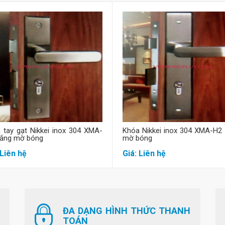
Mua hàng
Mua hàng
 tay gạt Nikkei inox 304 XMA-
Khóa Nikkei inox 304 XMA-H2 
rắng mờ bóng
mờ bóng
 Liên hệ
Giá: Liên hệ
ĐA DẠNG HÌNH THỨC THANH
TOÁN