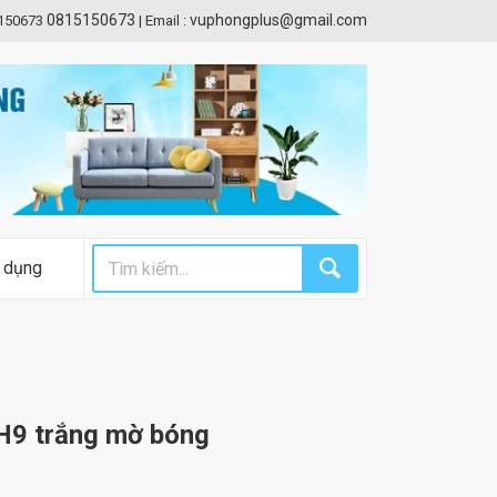
0815150673
vuphongplus@gmail.com
5150673
|
Email :
 dụng
-H9 trắng mờ bóng