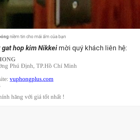
 bóng
niềm tin cho mái ấm của bạn
 gat hop kim Nikkei
mời quý khách liên hệ:
PHONG
ường Phú Định, TP.Hồ Chí Minh
ite:
vuphongplus.com
3
nh hãng với giá tốt nhất !