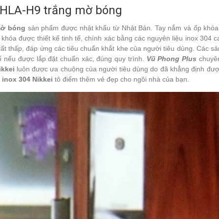
4 HLA-H9 trắng mờ bóng
 mờ bóng
sản phẩm được nhật khẩu từ Nhật Bản. Tay nắm và ốp khóa
 khóa được thiết kế tinh tế, chính xác bằng các nguyên liệu inox 304 c
ất thấp, đáp ứng các tiêu chuẩn khắt khe của người tiêu dùng. Các s
 cố nếu được lắp đặt chuẩn xác, đúng quy trình.
Vũ Phong Plus
chuyên
ikkei
luôn được ưa chuộng của người tiêu dùng do đã khẳng định được 
 inox 304 Nikkei
tô điểm thêm vẻ đẹp cho ngôi nhà của bạn.