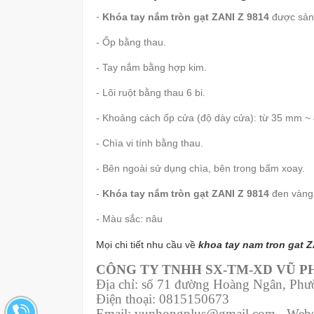
-
Khóa tay nắm tròn gạt ZANI Z 9814
được sản 
- Ốp bằng thau.
- Tay nắm bằng hợp kim.
- Lõi ruột bằng thau 6 bi.
- Khoảng cách ốp cửa (độ dày cửa): từ 35 mm ~
- Chìa vi tính bằng thau.
- Bên ngoài sử dụng chìa, bên trong bấm xoay.
-
Khóa tay nắm tròn gạt ZANI Z 9814
đen vàng
- Màu sắc: nâu
Mọi chi tiết nhu cầu về
khoa tay nam tron gat 
CÔNG TY TNHH SX-TM-XD VŨ 
Địa chỉ: số 71 đường Hoàng Ngân, Ph
Điện thoại: 0815150673
Email: vuphongplus@gmail.com - Webs