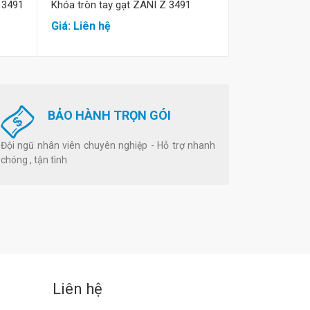
 3491
Khóa tròn tay gạt ZANI Z 3491
Khóa tay nắ
3411 trắng
Giá: Liên hệ
Giá: Liên hệ
BẢO HÀNH TRỌN GÓI
Đội ngũ nhân viên chuyên nghiệp - Hỗ trợ nhanh
chóng , tận tình
Liên hệ