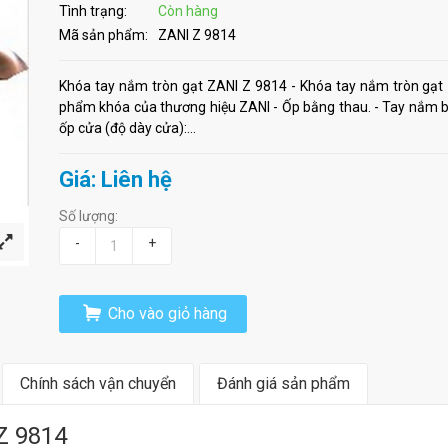
Tình trạng:
Còn hàng
Mã sản phẩm:
ZANI Z 9814
Khóa tay nắm tròn gạt ZANI Z 9814 - Khóa tay nắm tròn gạt 
phẩm khóa của thương hiệu ZANI - Ốp bằng thau. - Tay nắm bằn
ốp cửa (độ dày cửa):...
Giá: Liên hệ
Số lượng:
-
+
Cho vào giỏ hàng
Chính sách vận chuyển
Đánh giá sản phẩm
Z 9814