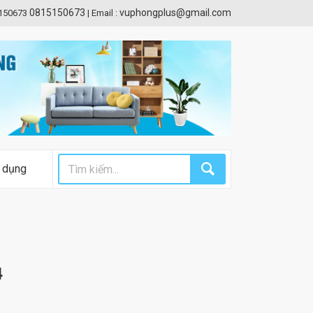
0815150673
vuphongplus@gmail.com
5150673
|
Email :
 dụng
4