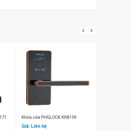
Mua hàng
M
171
Khóa cửa PHGLOCK KR8159
Khóa thẻ từ 
Giá: Liên hệ
Giá: Liên hệ