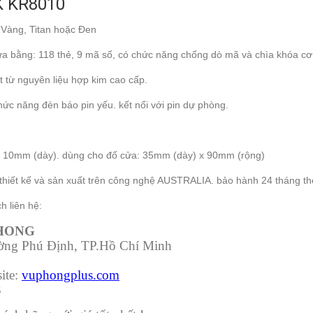
K KR8010
àng, Titan hoặc Đen
a bằng: 118 thẻ, 9 mã số, có chức năng chống dò mã và chìa khóa cơ
ừ nguyên liệu hợp kim cao cấp.
chức năng đèn báo pin yếu. kết nối với pin dự phòng.
x 10mm (dày). dùng cho đố cửa: 35mm (dày) x 90mm (rộng)
thiết kế và sản xuất trên công nghệ AUSTRALIA. bảo hành 24 tháng th
h liên hệ:
PHONG
ường Phú Định, TP.Hồ Chí Minh
ite:
vuphongplus.com
3