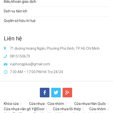
Điều khoản giao dịch
Dịch vụ tiện ích
Quyền sở hữu trí tuệ
Liên hệ
71 đường Hoàng Ngân, Phường Phú Định, TP Hồ Chí Minh
0815150673
vuphongplus@gmail.com
7:30 AM – 17:00 PM Hỗ Trợ 24/24
Khóa cửa
Cửa nhựa - Cửa nhôm
Cửa nhựa Hàn Quốc
Cửa nhựa vân gỗ Y@Door
Cửa nhựa lõi thép
Cửa nhôm