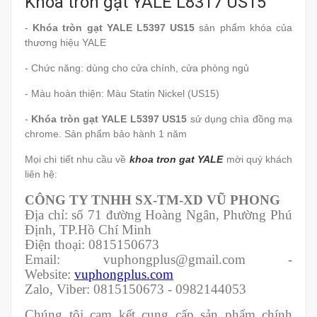
Khóa tròn gạt YALE L8317 US15
-
Khóa tròn gạt YALE L5397 US15
sản phẩm khóa của
thương hiệu YALE
- Chức năng: dùng cho cửa chính, cửa phòng ngủ
- Màu hoàn thiện: Màu Statin Nickel (US15)
-
Khóa tròn gạt YALE L5397 US15
sử dụng chìa đồng mạ
chrome. Sản phẩm bảo hành 1 năm
Mọi chi tiết nhu cầu về
khoa tron gat YALE
mời quý khách
liên hệ:
CÔNG TY TNHH SX-TM-XD VŨ PHONG
Địa chỉ: số 71 đường Hoàng Ngân, Phường Phú
Định, TP.Hồ Chí Minh
Điện thoại: 0815150673
Email: vuphongplus@gmail.com -
Website:
vuphongplus.com
Zalo, Viber: 0815150673 - 0982144053
Chúng tôi cam kết cung cấp sản phẩm chính