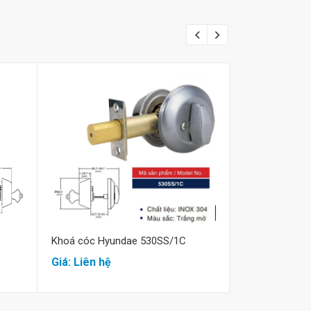
Mua hàng
M
Khoá cóc Hyundae 530SS/1C
Khoá tròn khô
5992SS
Giá: Liên hệ
Giá: Liên hệ