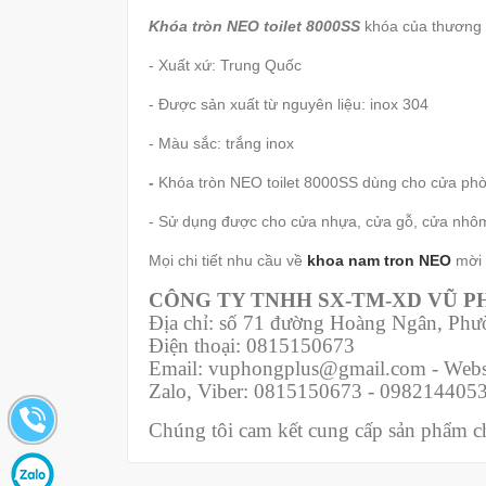
Khóa tròn NEO toilet 8000SS
khóa của thương
- Xuất xứ: Trung Quốc
- Được sản xuất từ nguyên liệu: inox 304
- Màu sắc: trắng inox
-
Khóa tròn NEO toilet 8000SS dùng cho cửa phò
- Sử dụng được cho cửa nhựa, cửa gỗ, cửa nhôm
Mọi chi tiết nhu cầu về
khoa nam tron NEO
mời 
CÔNG TY TNHH SX-TM-XD VŨ 
Địa chỉ: số 71 đường Hoàng Ngân, Ph
Điện thoại: 0815150673
Email: vuphongplus@gmail.com - Webs
Zalo, Viber: 0815150673 - 098214405
Chúng tôi cam kết cung cấp sản phẩm chí