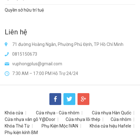
Quyền sở hữu trí tuệ
Liên hệ
71 đường Hoàng Ngân, Phường Phú Định, TP Hồ Chí Minh
0815150673
vuphongplus@gmail.com
7:30 AM – 17:00 PM Hỗ Trợ 24/24
Khóa cửa
Cửa nhựa - Cửa nhôm
Cửa nhựa Hàn Quốc
Cửa nhựa vân gỗ Y@Door
Cửa nhựa lõi thép
Cửa nhôm
Khóa Thẻ Từ
Phụ Kiện Mộc IVAN
Khóa cửa hiệu Hafele
Phụ kiện kính BM