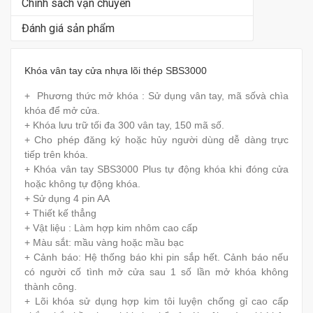
Chính sách vận chuyển
Đánh giá sản phẩm
Khóa vân tay cửa nhựa lõi thép SBS3000
+ Phương thức mở khóa : Sử dụng vân tay, mã sốvà chìa
khóa để mở cửa.
+ Khóa lưu trữ tối đa 300 vân tay, 150 mã số.
+ Cho phép đăng ký hoặc hủy người dùng dễ dàng trực
tiếp trên khóa.
+ Khóa vân tay SBS3000 Plus tự động khóa khi đóng cửa
hoặc không tự động khóa.
+ Sử dụng 4 pin AA
+ Thiết kế thẳng
+ Vật liệu : Làm hợp kim nhôm cao cấp
+ Màu sắt: mầu vàng hoặc mầu bạc
+ Cảnh báo: Hệ thống báo khi pin sắp hết. Cảnh báo nếu
có người cố tình mở cửa sau 1 số lần mở khóa không
thành công.
+ Lõi khóa sử dụng hợp kim tôi luyện chống gỉ cao cấp