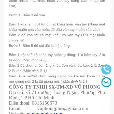
thêm nhiều mật khẩu hoặc vân tay bằng cách nhập lần
lượt)
Bước 4: Bấm 3 để xóa
Bấm 1 xóa lần lượt từng mật khẩu hoặc vân tay (Nhập mật
khẩu muốn xóa vào hoặc để dấu vân tay muốn xóa vào)
Bấm 2 để xóa tất cả mật khẩu và vân tay (Trừ mật khẩu
chính ra)
Bước 5: Bấm 5 để cài đặt lại hệ thống
Bấm 1 bật chế độ khóa tay hoặc tự động: 1 là bấm tay, 2 là
tự động
(Mặc định là 2)
Bấm 2 để chọn chức năng khóa đơn và khóa kép: 1 là đơn,
2 là kép
(Mặc định là 1)
Bấm 3 để bật/tắt chức năng giọng nói khi mở khóa : 1 là
mở giọng nói, 2 là tắt giọng nói,
( Mặc định là 1 )
CÔNG TY TNHH SX-TM-XD VŨ PHONG
Địa chỉ: số 71 đường Hoàng Ngân, Phường Phú
Định, TP.Hồ Chí Minh
Điện thoại: 0815150673
Email: vuphongplus@gmail.com -
Website:
vuphongplus.com