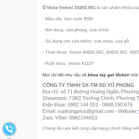
Ổ khóa Vickini 33202.001
là sản phẩm khóa của
- Màu sắc: ken xước BSN
- Nơi dùng: cửa phòng, cửa chính
- Sử dụng cho cửa nhôm, cửa nhựa, cửa gỗ
- Thân khoá: Vickini 40820.001, 40825.001, 408
- Ruột khóa: Vickini 41107
Mọi chi tiết nhu cầu về
khoa tay gat Vickini
mời 
CÔNG TY TNHH SX-TM-XD VŨ PHONG
Địa chỉ: số 71 đường Hoàng Ngân, Phường
Showroom: 738/2 Trường Chinh, Phường T
Điện thoại: 0982 144 053 - 0888.190.678
Email: vuphongplus@gmail.com - Website:
Zalo, Viber: 0982144053
Chúng tôi cam kết cung cấp hàng chính hãng với g