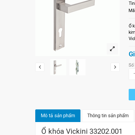
Tìn
Mã
Ổ k
kim
Vic
Gi
Số 
-
Mô tả sản phẩm
Thông tin sản phẩm
Ổ khóa Vickini 33202.001