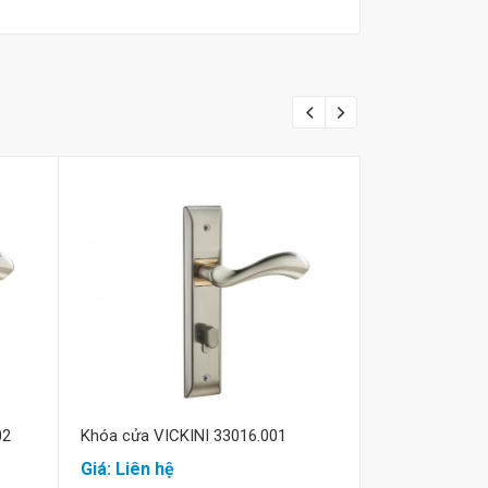
Mua hàng
M
02
Khóa cửa VICKINI 33016.001
Khóa gạt c
33015.002
Giá: Liên hệ
Giá: Liên hệ