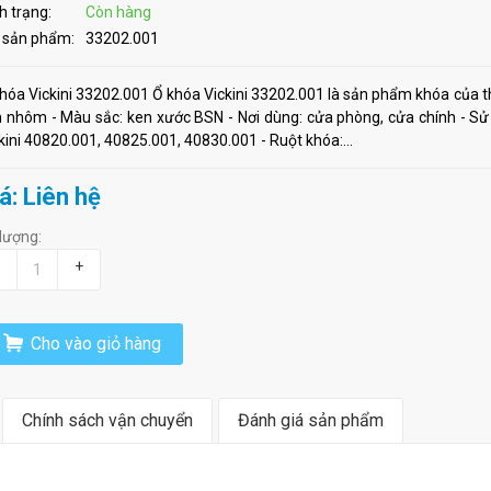
h trạng:
Còn hàng
 sản phẩm:
33202.001
hóa Vickini 33202.001 Ổ khóa Vickini 33202.001 là sản phẩm khóa của th
 nhôm - Màu sắc: ken xước BSN - Nơi dùng: cửa phòng, cửa chính - S
kini 40820.001, 40825.001, 40830.001 - Ruột khóa:...
á: Liên hệ
lượng:
+
Cho vào giỏ hàng
Chính sách vận chuyển
Đánh giá sản phẩm