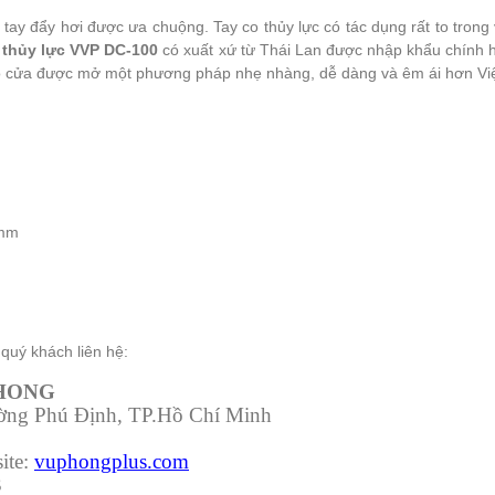
tay đẩy hơi được ưa chuộng. Tay co thủy lực có tác dụng rất to tron
 thủy lực VVP DC-100
có xuất xứ từ Thái Lan được nhập khẩu chính hã
n cho cửa được mở một phương pháp nhẹ nhàng, dễ dàng và êm ái hơn Vi
5mm
quý khách liên hệ:
PHONG
ường Phú Định, TP.Hồ Chí Minh
ite:
vuphongplus.com
3