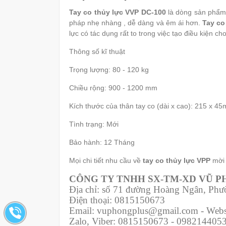
Tay co thủy lực VVP DC-100
là dòng sản phẩm 
pháp nhẹ nhàng , dễ dàng và êm ái hơn.
Tay co
lực có tác dụng rất to trong việc tạo điều kiệ
Thông số kĩ thuật
Trọng lượng: 80 - 120 kg
Chiều rộng: 900 - 1200 mm
Kích thước của thân tay co (dài x cao): 215 x 4
Tình trạng: Mới
Bảo hành: 12 Tháng
Mọi chi tiết nhu cầu về
tay co thủy lực VPP
mời 
CÔNG TY TNHH SX-TM-XD VŨ 
Địa chỉ: số 71 đường Hoàng Ngân, Ph
Điện thoại: 0815150673
Email: vuphongplus@gmail.com - Webs
Zalo, Viber: 0815150673 - 098214405