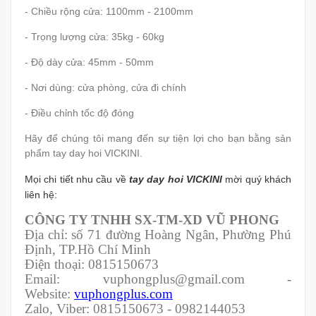
- Chiều rộng cửa: 1100mm - 2100mm
- Trọng lượng cửa: 35kg - 60kg
- Độ dày cửa: 45mm - 50mm
- Nơi dùng: cửa phòng, cửa đi chính
- Điều chỉnh tốc độ đóng
Hãy để chúng tôi mang đến sự tiện lợi cho bạn bằng sản
phẩm tay day hoi VICKINI.
Mọi chi tiết nhu cầu về
tay day hoi VICKINI
mời quý khách
liên hệ:
CÔNG TY TNHH SX-TM-XD VŨ PHONG
Địa chỉ: số 71 đường Hoàng Ngân, Phường Phú
Định, TP.Hồ Chí Minh
Điện thoại: 0815150673
Email: vuphongplus@gmail.com -
Website:
vuphongplus.com
Zalo, Viber: 0815150673 - 0982144053