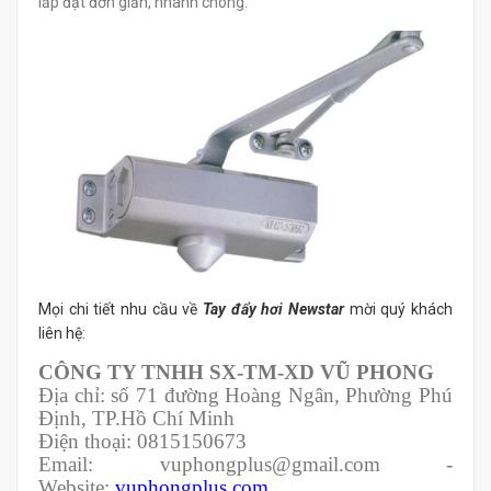
lắp đặt đơn giản, nhanh chóng.
Mọi chi tiết nhu cầu về
Tay đẩy hơi Newstar
mời quý khách
liên hệ:
CÔNG TY TNHH SX-TM-XD VŨ PHONG
Địa chỉ: số 71 đường Hoàng Ngân, Phường Phú
Định, TP.Hồ Chí Minh
Điện thoại: 0815150673
Email: vuphongplus@gmail.com -
Website:
vuphongplus.com