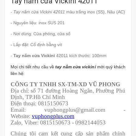
Tay nắm cửa Vickini 42011
-
Tay nắm cửa Vickini 42011
màu trắng inox (SS), Nâu (AC)
- Nguyên liệu: inox SUS 201
- Nơi dùng: Cửa phòng, cửa sổ
- Lắp đặt: Cố định bằng vít
-
Tay nắm cửa Vickini
42011 kích thước: 100mm
Mọi chi tiết nhu cầu về
tay nắm cửa vickini
mời quý khách
liên hệ:
CÔNG TY TNHH SX-TM-XD VŨ PHONG
Địa chỉ: số 71 đường Hoàng Ngân, Phường Phú
Định, TP.Hồ Chí Minh
Điện thoại: 0815150673
Email: vuphongplus@gmail.com -
Website:
vuphongplus.com
Zalo, Viber: 0815150673 - 0982144053
Chúng tôi cam kết cung cấp sản phẩm chính