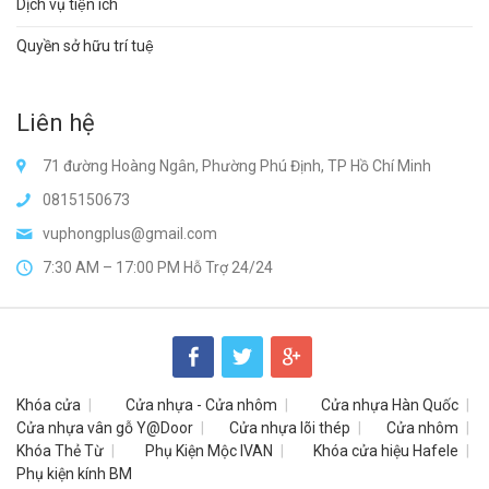
Dịch vụ tiện ích
Quyền sở hữu trí tuệ
Liên hệ
71 đường Hoàng Ngân, Phường Phú Định, TP Hồ Chí Minh
0815150673
vuphongplus@gmail.com
7:30 AM – 17:00 PM Hỗ Trợ 24/24
Khóa cửa
Cửa nhựa - Cửa nhôm
Cửa nhựa Hàn Quốc
Cửa nhựa vân gỗ Y@Door
Cửa nhựa lõi thép
Cửa nhôm
Khóa Thẻ Từ
Phụ Kiện Mộc IVAN
Khóa cửa hiệu Hafele
Phụ kiện kính BM