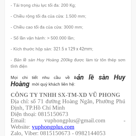
- Tải trọng chịu lực tối đa: 200 Kg;
- Chiều rộng tối đa của cửa: 1.500 mm;
- Chiều cao tối đa của cửa: 3000 mm;
- Số lần vận hành: > 500.000 lần;
- Kích thước hộp sàn:
321.5 x 129 x 42mm
;
-
Bản lề sàn Huy Hoàng 200kg
được làm từ tôn thép sơn
tĩnh điện
ản lề sàn Huy
Mọi chi tiết nhu cầu về
b
Hoàng
mời quý khách liên hệ:
CÔNG TY TNHH SX-TM-XD VŨ PHONG
Địa chỉ: số 71 đường Hoàng Ngân, Phường Phú
Định, TP.Hồ Chí Minh
Điện thoại: 0815150673
Email: vuphongplus@gmail.com -
Website:
vuphongplus.com
Zalo, Viber: 0815150673 - 0982144053