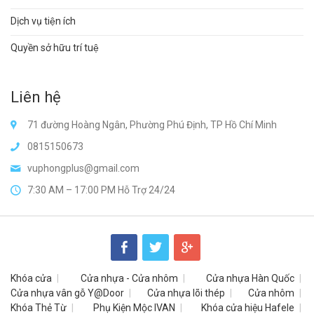
Dịch vụ tiện ích
Quyền sở hữu trí tuệ
Liên hệ
71 đường Hoàng Ngân, Phường Phú Định, TP Hồ Chí Minh
0815150673
vuphongplus@gmail.com
7:30 AM – 17:00 PM Hỗ Trợ 24/24
Khóa cửa
Cửa nhựa - Cửa nhôm
Cửa nhựa Hàn Quốc
Cửa nhựa vân gỗ Y@Door
Cửa nhựa lõi thép
Cửa nhôm
Khóa Thẻ Từ
Phụ Kiện Mộc IVAN
Khóa cửa hiệu Hafele