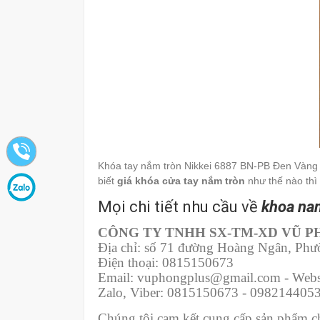
Khóa tay nắm tròn Nikkei 6887 BN-PB Đen Vàng n
biết
giá khóa cửa tay nắm tròn
như thế nào thì 
Mọi chi tiết nhu cầu về
khoa nam
CÔNG TY TNHH SX-TM-XD VŨ 
Địa chỉ: số 71 đường Hoàng Ngân, Ph
Điện thoại: 0815150673
Email: vuphongplus@gmail.com - Webs
Zalo, Viber: 0815150673 - 098214405
Chúng tôi cam kết cung cấp sản phẩm chí