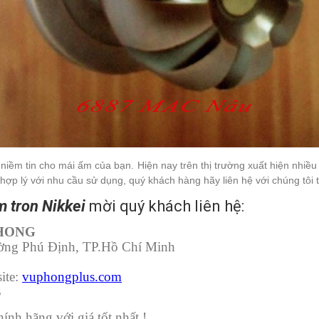
iềm tin cho mái ấm của bạn. Hiện nay trên thị trường xuất hiện nhiề
hợp lý với nhu cầu sử dụng, quý khách hàng hãy liên hệ với chúng tôi t
 tron Nikkei
mời quý khách liên hệ:
PHONG
ường Phú Định, TP.Hồ Chí Minh
ite:
vuphongplus.com
3
nh hãng với giá tốt nhất !