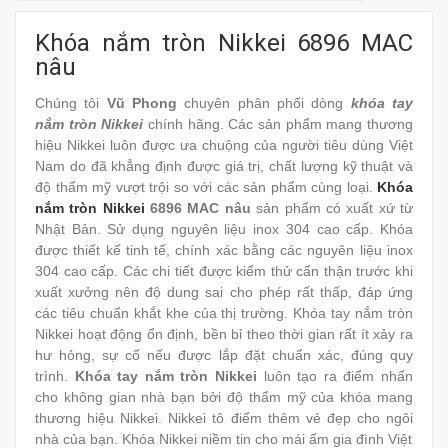
Khóa nắm tròn Nikkei 6896 MAC
nâu
Chúng tôi
Vũ Phong
chuyên phân phối dòng
khóa tay
nắm tròn Nikkei
chính hãng. Các sản phẩm mang thương
hiệu Nikkei luôn được ưa chuộng của người tiêu dùng Việt
Nam do đã khẳng định được giá trị, chất lượng kỹ thuật và
độ thẩm mỹ vượt trội so với các sản phẩm cùng loại.
Khóa
nắm tròn Nikkei
6896 MAC nâu
sản phẩm có xuất xứ từ
Nhật Bản. Sử dụng nguyên liệu inox 304 cao cấp. Khóa
được thiết kế tinh tế, chính xác bằng các nguyên liệu inox
304 cao cấp. Các chi tiết được kiểm thử cẩn thận trước khi
xuất xưởng nên độ dung sai cho phép rất thấp, đáp ứng
các tiêu chuẩn khắt khe của thị trường. Khóa tay nắm tròn
Nikkei hoạt động ổn định, bền bỉ theo thời gian rất ít xảy ra
hư hỏng, sự cố nếu được lắp đặt chuẩn xác, đúng quy
trình.
Khóa tay nắm tròn Nikkei
luôn tạo ra điểm nhấn
cho không gian nhà bạn bởi độ thẩm mỹ của khóa mang
thương hiệu Nikkei. Nikkei tô điểm thêm vẻ đẹp cho ngôi
nhà của bạn. Khóa Nikkei niềm tin cho mái ấm gia đình Việt