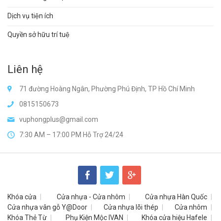
Dịch vụ tiện ích
Quyền sở hữu trí tuệ
Liên hệ
71 đường Hoàng Ngân, Phường Phú Định, TP Hồ Chí Minh
0815150673
vuphongplus@gmail.com
7:30 AM – 17:00 PM Hỗ Trợ 24/24
Khóa cửa
Cửa nhựa - Cửa nhôm
Cửa nhựa Hàn Quốc
Cửa nhựa vân gỗ Y@Door
Cửa nhựa lõi thép
Cửa nhôm
Khóa Thẻ Từ
Phụ Kiện Mộc IVAN
Khóa cửa hiệu Hafele