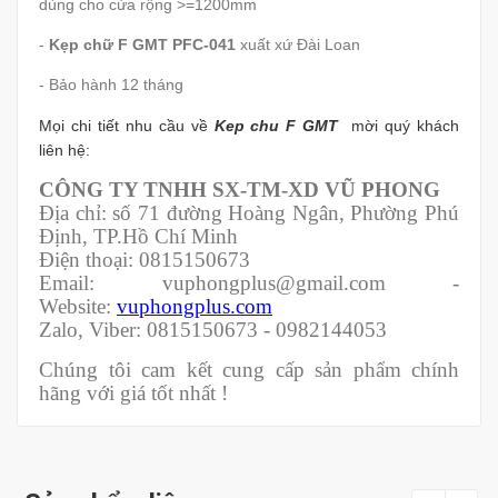
dùng cho cửa rộng >=1200mm
-
Kẹp chữ F GMT PFC-041
xuất xứ Đài Loan
- Bảo hành 12 tháng
Mọi chi tiết nhu cầu về
Kep chu F GMT
mời quý khách
liên hệ:
CÔNG TY TNHH SX-TM-XD VŨ PHONG
Địa chỉ: số 71 đường Hoàng Ngân, Phường Phú
Định, TP.Hồ Chí Minh
Điện thoại: 0815150673
Email: vuphongplus@gmail.com -
Website:
vuphongplus.com
Zalo, Viber: 0815150673 - 0982144053
Chúng tôi cam kết cung cấp sản phẩm chính
hãng với giá tốt nhất !