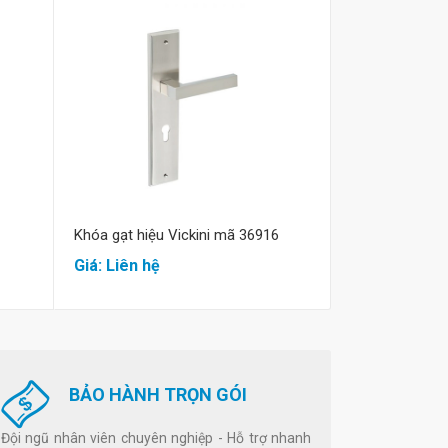
Mua hàng
M
Khóa gạt hiệu Vickini mã 36916
Khóa cửa hiệu
Giá: Liên hệ
Giá: Liên hệ
BẢO HÀNH TRỌN GÓI
Đội ngũ nhân viên chuyên nghiệp - Hỗ trợ nhanh