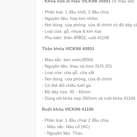
-
Khóa cửa đi hiệu VICKINI 35891
có màu sắc:
- Phân loại: 1 đầu chốt, 2 đầu chìa
- Nguyên liệu: hợp kim nhôm
- Nơi dùng: cửa phòng, cửa đi chính có độ dày
- Loại cửa: gỗ, nhựa & kim loại
- Phụ kiện: thân
40852
, ruột 41106
Thân khóa VICKINI 40851
- Màu sắc: ken xước(BSN)
- Nguyên liệu: thau và Inox SUS 201
- Loại cửa: cửa gỗ, cửa sắt
- Nơi dùng: cửa phòng, cửa đi chính
- Có thể đổi chiều lưỡi gà
- Độ dày cửa: 30 - 45mm
- Dùng
với khóa nẹp 260mm và ruột khóa 41106
Ruột khóa VICKINI 41106
- Phân loại: 1 đầu chìa/ 2 đầu chìa
- Màu sắc: Nâu cổ (AC)
- Nguyên liệu: Thau