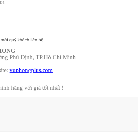
001
mời quý khách liên hệ:
PHONG
ường Phú Định, TP.Hồ Chí Minh
ite:
vuphongplus.com
3
nh hãng với giá tốt nhất !