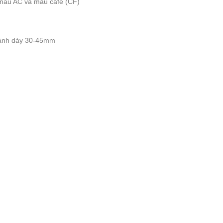
 nâu AC và màu cafe (CF)
 cánh dày 30-45mm