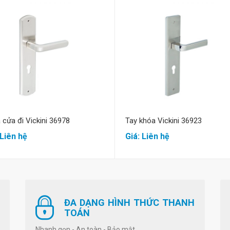
Mua hàng
Mua hàng
 cửa đi Vickini 36978
Tay khóa Vickini 36923
 Liên hệ
Giá: Liên hệ
ĐA DẠNG HÌNH THỨC THANH
TOÁN
Nhanh gọn - An toàn - Bảo mật