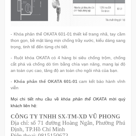
- Khóa phân thể OKATA 601-01 thiết kế trang nhã, tay cầm
thon gọn, bề mặt láng mịn chống trầy xước, kiểu dáng sang
trọng, tinh tế đến từng chi tiết.
- Ruột khóa OKATA có 4 hàng bi siêu chống trộm, chống
cắt phá và chống dò tìm bằng chìa vạn năng, mang lại độ
an toàn cực cao, tăng độ an toàn cho ngôi nhà của bạn.
-
Khóa phân thể OKATA 601-01
cam kết bảo hành vĩnh
viễn
Mọi chi tiết nhu cầu về
khóa phân thể OKATA
mời quý
khách liên hệ:
CÔNG TY TNHH SX-TM-XD VŨ PHONG
Địa chỉ: số 71 đường Hoàng Ngân, Phường Phú
Định, TP.Hồ Chí Minh
Điện thoại: 0815150673