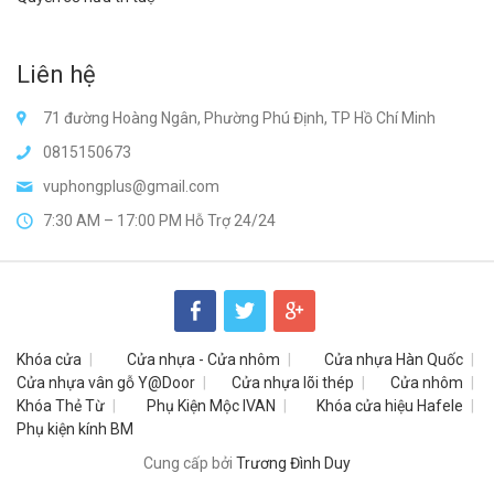
Liên hệ
71 đường Hoàng Ngân, Phường Phú Định, TP Hồ Chí Minh
0815150673
vuphongplus@gmail.com
7:30 AM – 17:00 PM Hỗ Trợ 24/24
Khóa cửa
Cửa nhựa - Cửa nhôm
Cửa nhựa Hàn Quốc
Cửa nhựa vân gỗ Y@Door
Cửa nhựa lõi thép
Cửa nhôm
Khóa Thẻ Từ
Phụ Kiện Mộc IVAN
Khóa cửa hiệu Hafele
Phụ kiện kính BM
Cung cấp bởi
Trương Đình Duy