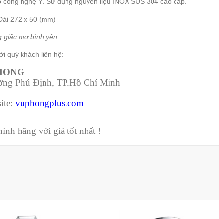
o công nghệ Ý. Sử dụng nguyên liệu INOX SUS 304 cao cấp.
 Dài 272 x 50 (mm)
g giấc mơ bình yên
i quý khách liên hệ:
PHONG
ường Phú Định, TP.Hồ Chí Minh
ite:
vuphongplus.com
3
nh hãng với giá tốt nhất !