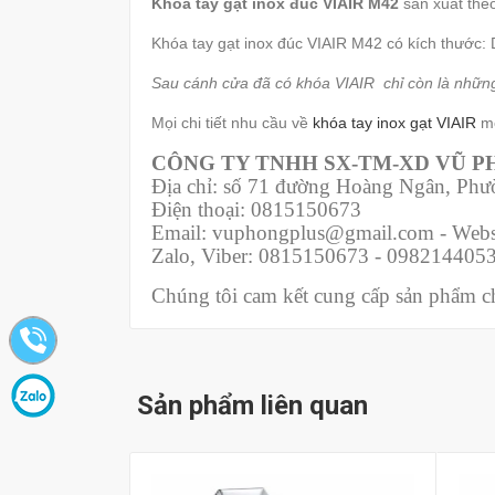
Khóa tay gạt inox đúc VIAIR M42
sản xuất the
Khóa tay gạt inox đúc VIAIR M42 có kích thước:
Sau cánh cửa đã có khóa VIAIR chỉ còn là nhữn
Mọi chi tiết nhu cầu về
khóa tay inox gạt VIAIR
mờ
CÔNG TY TNHH SX-TM-XD VŨ 
Địa chỉ: số 71 đường Hoàng Ngân, Ph
Điện thoại: 0815150673
Email: vuphongplus@gmail.com - Webs
Zalo, Viber: 0815150673 - 098214405
Chúng tôi cam kết cung cấp sản phẩm chí
Sản phẩm liên quan