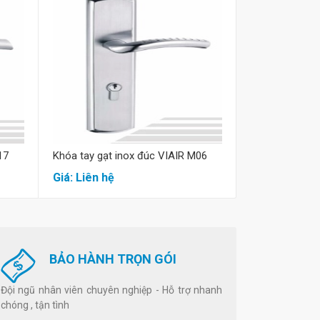
Mua hàng
M
17
Khóa tay gạt inox đúc VIAIR M06
Khóa tay gạt i
Giá: Liên hệ
Giá: Liên hệ
BẢO HÀNH TRỌN GÓI
Đội ngũ nhân viên chuyên nghiệp - Hỗ trợ nhanh
chóng , tận tình