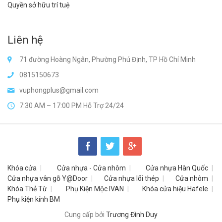
Quyền sở hữu trí tuệ
Liên hệ
71 đường Hoàng Ngân, Phường Phú Định, TP Hồ Chí Minh
0815150673
vuphongplus@gmail.com
7:30 AM – 17:00 PM Hỗ Trợ 24/24
Khóa cửa
Cửa nhựa - Cửa nhôm
Cửa nhựa Hàn Quốc
Cửa nhựa vân gỗ Y@Door
Cửa nhựa lõi thép
Cửa nhôm
Khóa Thẻ Từ
Phụ Kiện Mộc IVAN
Khóa cửa hiệu Hafele
Phụ kiện kính BM
Cung cấp bởi
Trương Đình Duy