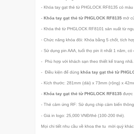
- Khóa tay gạt thẻ từ PHGLOCK RF8135 có màu
-
Khóa tay gạt thẻ từ PHGLOCK RF8135
mở cử
- Khóa thẻ từ PHGLOCK RF8101 sản xuất từ nguy
-
Chức năng khóa đôi: Khóa bằng 5 chốt, tích hợ
- Sử dụng pin AAA, tuổi thọ pin ít nhất 1 năm, c
- Phù hợp với khách sạn theo thiết kế trang nhã.
- Điều kiện để dùng
khóa tay gạt thẻ từ PHG
- Kích thước: 281mm (dài) x 73mm (rộng) x 42m
-
Khóa tay gạt thẻ từ PHGLOCK RF8135
được 
- Thẻ cảm ứng RF: Sử dụng chip cảm biến thông m
- Giá in logo: 25,000 VNĐ/thẻ (100-200 thẻ).
Mọi chi tiết nhu cầu về khoa the tu
mời quý khác