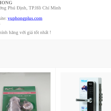
PHONG
ường Phú Định, TP.Hồ Chí Minh
ite:
vuphongplus.com
3
nh hãng với giá tốt nhất !
Mua hàng
Mua hàng