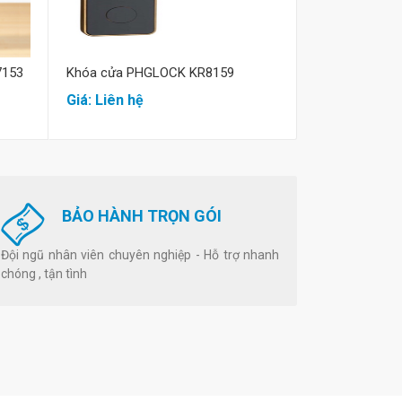
7153
Khóa cửa PHGLOCK KR8159
Khóa thẻ từ 
Giá: Liên hệ
Giá: Liên hệ
BẢO HÀNH TRỌN GÓI
Đội ngũ nhân viên chuyên nghiệp - Hỗ trợ nhanh
chóng , tận tình