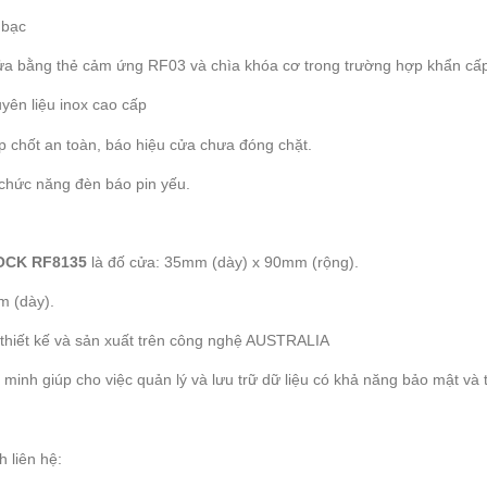
 bạc
a bằng thẻ cảm ứng RF03 và chìa khóa cơ trong trường hợp khẩn cấ
ên liệu inox cao cấp
p chốt an toàn, báo hiệu cửa chưa đóng chặt.
ó chức năng đèn báo pin yếu.
LOCK RF8135
là đố cửa: 35mm (dày) x 90mm (rộng).
m (dày).
thiết kế và sản xuất trên công nghệ AUSTRALIA
inh giúp cho việc quản lý và lưu trữ dữ liệu có khả năng bảo mật và t
h liên hệ: