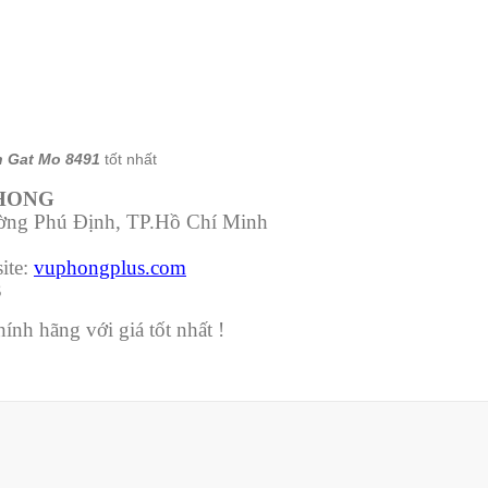
 Gat Mo 8491
tốt nhất
PHONG
ường Phú Định, TP.Hồ Chí Minh
ite:
vuphongplus.com
3
nh hãng với giá tốt nhất !