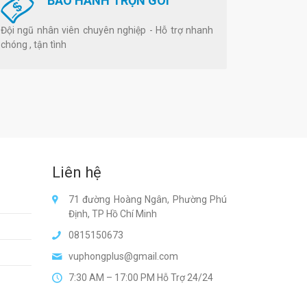
BẢO HÀNH TRỌN GÓI
Đội ngũ nhân viên chuyên nghiệp - Hỗ trợ nhanh
chóng , tận tình
Liên hệ
71 đường Hoàng Ngân, Phường Phú
Định, TP Hồ Chí Minh
0815150673
vuphongplus@gmail.com
7:30 AM – 17:00 PM Hỗ Trợ 24/24