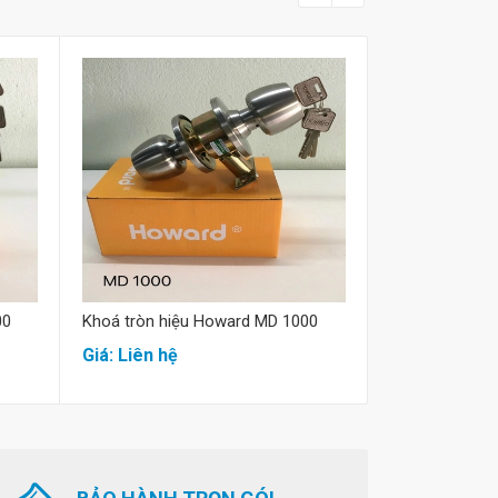
Mua hàng
M
00
Khoá tròn hiệu Howard MD 1000
Khoá tròn Ho
Giá: Liên hệ
Giá: Liên hệ