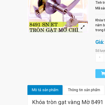
Tình t
Mã sả
Khóa t
nắm bằ
trong 
Giá:
Số lượ
-
Mô tả sản phẩm
Thông tin sản phẩm
Khóa tròn gạt vàng Mờ 8491