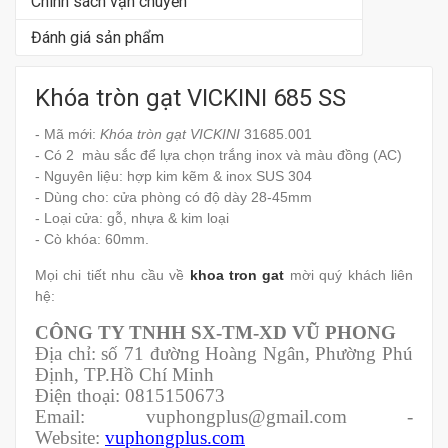
Chính sách vận chuyển
Đánh giá sản phẩm
Khóa tròn gạt VICKINI 685 SS
- Mã mới:
Khóa tròn gạt VICKINI
31685.001
- Có 2 màu sắc để lựa chọn trắng inox và màu đồng (AC)
- Nguyên liệu: hợp kim kẽm & inox SUS 304
- Dùng cho: cửa phòng có độ dày 28-45mm
- Loại cửa: gỗ, nhựa & kim loại
- Cò khóa: 60mm.
Mọi chi tiết nhu cầu về
khoa tron gat
mời quý khách liên
hệ:
CÔNG TY TNHH SX-TM-XD VŨ PHONG
Địa chỉ: số 71 đường Hoàng Ngân, Phường Phú
Định, TP.Hồ Chí Minh
Điện thoại: 0815150673
Email: vuphongplus@gmail.com -
Website:
vuphongplus.com