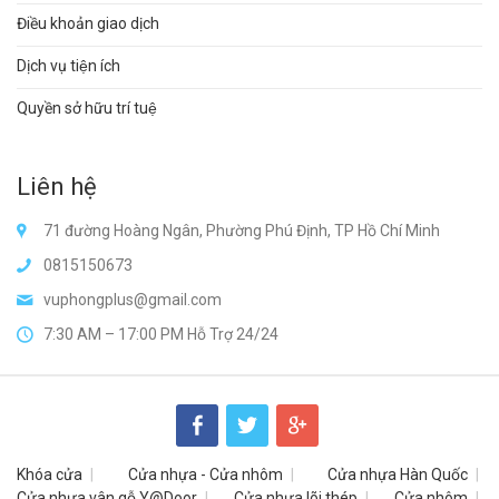
Điều khoản giao dịch
Dịch vụ tiện ích
Quyền sở hữu trí tuệ
Liên hệ
71 đường Hoàng Ngân, Phường Phú Định, TP Hồ Chí Minh
0815150673
vuphongplus@gmail.com
7:30 AM – 17:00 PM Hỗ Trợ 24/24
Khóa cửa
Cửa nhựa - Cửa nhôm
Cửa nhựa Hàn Quốc
Cửa nhựa vân gỗ Y@Door
Cửa nhựa lõi thép
Cửa nhôm