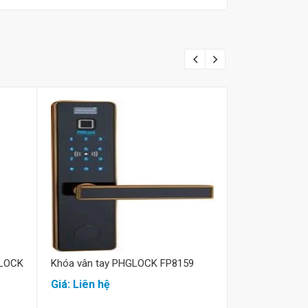
Mua hàng
M
GLOCK
Khóa vân tay PHGLOCK FP8159
Khóa cửa 
PHGLOCK FP8
Giá: Liên hệ
Giá: Liên hệ