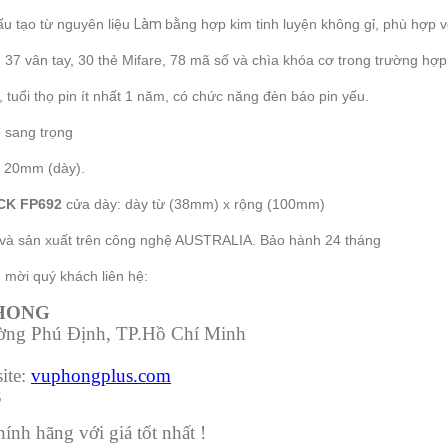
 tạo từ nguyên liệu
Làm
bằng hợp kim tinh luyện không gỉ, phù hợp 
37 vân tay, 30 thẻ Mifare, 78 mã số và chìa khóa cơ trong trường hợ
uổi thọ pin ít nhất 1 năm, có chức năng đèn báo pin yếu.
 sang trọng
x 20mm (dày).
CK FP692
cửa dày: dày từ (38mm) x rộng (100mm)
ế và sản xuất trên công nghệ AUSTRALIA. Bảo hành 24 tháng
mời quý khách liên hệ:
PHONG
ường Phú Định, TP.Hồ Chí Minh
ite:
vuphongplus.com
3
nh hãng với giá tốt nhất !