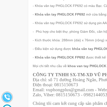
- Khóa vân tay PHGLOCK FP692 có màu Bạc. Cấu
-
Khóa vân tay PHGLOCK FP692
mở cửa bằng: 
- Khóa vân tay PHGLOCK FP692 sử dụng pin AA, t
- Phù hợp cho biệt thự, phòng Giám Đốc, căn hộ
- Kích thước khóa: 288mm (dài) x 76mm (rộng) 
- Điều kiện sử dụng được
khóa vân tay PHGLO
-
Khóa vân tay PHGLOCK FP692
được thiết k
Mọi chi tiết nhu cầu về
khoa van tay PHGLOCK
CÔNG TY TNHH SX-TM-XD VŨ 
Địa chỉ: số 71 đường Hoàng Ngân, Ph
Điện thoại: 0815150673
Email: vuphongplus@gmail.com - Webs
Zalo, Viber: 0815150673 - 098214405
Chúng tôi cam kết cung cấp sản phẩm chí