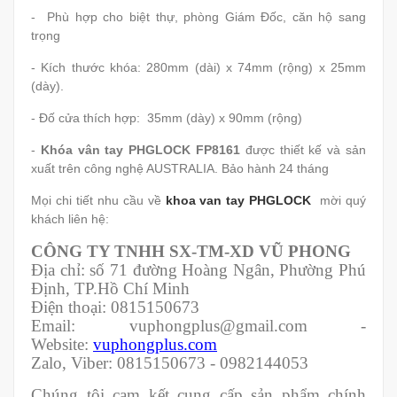
- Phù hợp cho biệt thự, phòng Giám Đốc, căn hộ sang
trọng
- Kích thước khóa: 280mm (dài) x 74mm (rộng) x 25mm
(dày).
- Đố cửa thích hợp: 35mm (dày) x 90mm (rộng)
-
Khóa vân tay PHGLOCK FP8161
được thiết kế và sản
xuất trên công nghệ AUSTRALIA. Bảo hành 24 tháng
Mọi chi tiết nhu cầu về
khoa van tay PHGLOCK
mời quý
khách liên hệ:
CÔNG TY TNHH SX-TM-XD VŨ PHONG
Địa chỉ: số 71 đường Hoàng Ngân, Phường Phú
Định, TP.Hồ Chí Minh
Điện thoại: 0815150673
Email: vuphongplus@gmail.com -
Website:
vuphongplus.com
Zalo, Viber: 0815150673 - 0982144053
Chúng tôi cam kết cung cấp sản phẩm chính