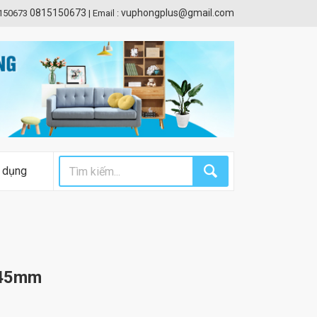
0815150673
vuphongplus@gmail.com
5150673
|
Email :
 dụng
 45mm