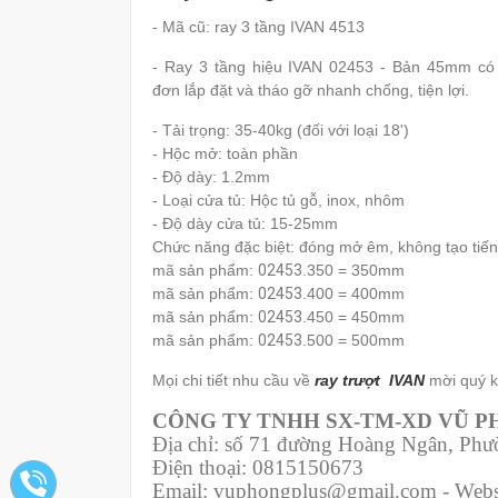
- Mã cũ: ray 3 tầng IVAN 4513
- Ray 3 tầng hiệu IVAN 02453 - Bản 45mm có 
đơn lắp đặt và tháo gỡ nhanh chống, tiện lợi.
- Tải trọng: 35-40kg (đối với loại 18')
- Hộc mở: toàn phần
- Độ dày: 1.2mm
- Loại cửa tủ: Hộc tủ gỗ, inox, nhôm
- Độ dày cửa tủ: 15-25mm
Chức năng đặc biệt: đóng mở êm, không tạo tiế
mã sản phẩm:
02453
.350 = 350mm
mã sản phẩm:
02453
.400 = 400mm
mã sản phẩm:
02453
.450 = 450mm
mã sản phẩm:
02453
.500 = 500mm
Mọi chi tiết nhu cầu về
ray trượt IVAN
mời quý k
CÔNG TY TNHH SX-TM-XD VŨ 
Địa chỉ: số 71 đường Hoàng Ngân, Ph
Điện thoại: 0815150673
Email: vuphongplus@gmail.com - Webs